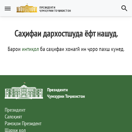
Тоҷикӣ
ПРЕЗИДЕНТИ
ҶУМҲУРИИ ТОҶИКИСТОН
Тоҷикӣ
Русский
Саҳифаи дархостшуда ёфт нашуд.
Тоҷикистон
English
العربية
Рамзҳои давлатӣ
Барои
интиқол
ба саҳифаи хонагӣ ин ҷоро пахш кунед
.
Пешвои миллат
Президент
Президенти
Ҳукумат
Ҷумҳурии Тоҷикистон
Дастгоҳи иҷроия
Президент
Салоҳият
Рамзҳои Президент
Нома ба Президент
Шарҳи ҳол