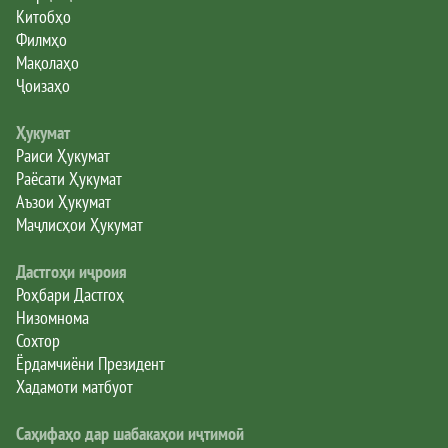
Китобҳо
Филмҳо
Мақолаҳо
Ҷоизаҳо
Ҳукумат
Раиси Ҳукумат
Раёсати Ҳукумат
Аъзои Ҳукумат
Маҷлисҳои Ҳукумат
Дастгоҳи иҷроия
Роҳбари Дастгоҳ
Низомнома
Сохтор
Ёрдамчиёни Президент
Хадамоти матбуот
Саҳифаҳо дар шабакаҳои иҷтимоӣ