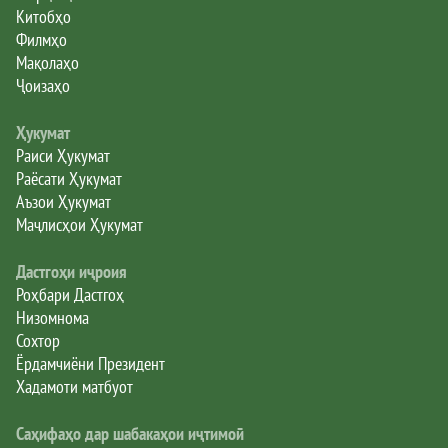
Китобҳо
Филмҳо
Мақолаҳо
Ҷоизаҳо
Ҳукумат
Раиси Ҳукумат
Раёсати Ҳукумат
Аъзои Ҳукумат
Маҷлисҳои Ҳукумат
Дастгоҳи иҷроия
Роҳбари Дастгоҳ
Низомнома
Сохтор
Ёрдамчиёни Президент
Хадамоти матбуот
Саҳифаҳо дар шабакаҳои иҷтимоӣ