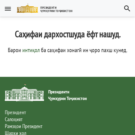
Тоҷикӣ
ПРЕЗИДЕНТИ
ҶУМҲУРИИ ТОҶИКИСТОН
Тоҷикӣ
Русский
Саҳифаи дархостшуда ёфт нашуд.
Тоҷикистон
English
العربية
Рамзҳои давлатӣ
Барои
интиқол
ба саҳифаи хонагӣ ин ҷоро пахш кунед
.
Пешвои миллат
Президент
Президенти
Ҳукумат
Ҷумҳурии Тоҷикистон
Дастгоҳи иҷроия
Президент
Салоҳият
Рамзҳои Президент
Нома ба Президент
Шарҳи ҳол