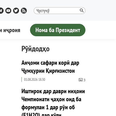
и иҷроия
Нома ба Президент
Рӯйдодҳо
Анҷоми сафари корӣ дар
Ҷумҳурии Қирғизистон
01.08.2026 18.30
3
Иштирок дар даври ниҳоии
Чемпионати ҷаҳон оид ба
формулаи 1 дар рӯи об
(F1H2O) дар кӯли