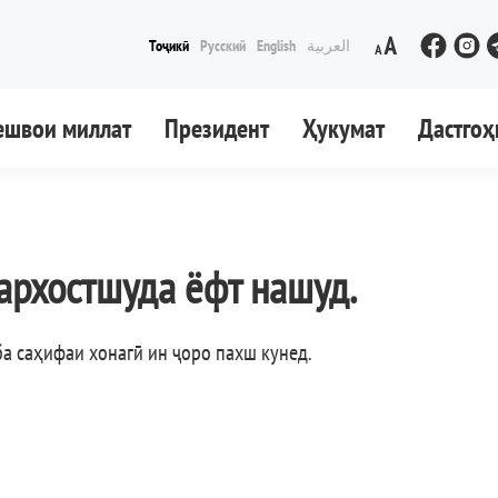
Тоҷикӣ
Русский
English
العربية
ешвои миллат
Президент
Ҳукумат
Дастгоҳ
архостшуда ёфт нашуд.
ба саҳифаи хонагӣ ин ҷоро пахш кунед
.