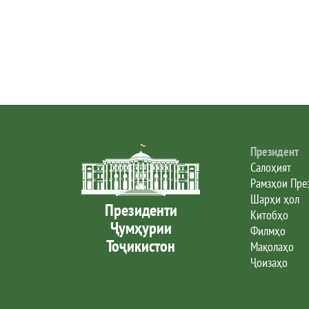
Президент
Салоҳият
Рамзҳои Пре
Шарҳи ҳол
Президенти
Китобҳо
Ҷумҳурии
Филмҳо
Тоҷикистон
Мақолаҳо
Ҷоизаҳо