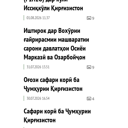
Иссиқкӯли Қирғизистон
01.08.2026 11.37
9
Иштирок дар Вохӯрии
ғайрирасмии машваратии
сарони давлатҳои Осиёи
Марказӣ ва Озарбойҷон
31.07.2026 13.51
9
Оғози сафари корӣ ба
Ҷумҳурии Қирғизистон
30.07.2026 16.54
4
Сафари корӣ ба Ҷумҳурии
Қирғизистон