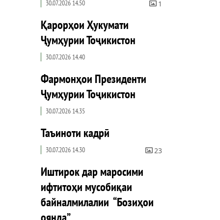
30.07.2026 14.50
1
Қарорҳои Ҳукумати
Ҷумҳурии Тоҷикистон
30.07.2026 14.40
Фармонҳои Президенти
Ҷумҳурии Тоҷикистон
30.07.2026 14.35
Таъиноти кадрӣ
30.07.2026 14.30
23
Иштирок дар маросими
ифтитоҳи мусобиқаи
байналмилалии “Бозиҳои
оянда”