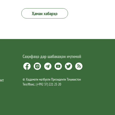
Ҳамаи хабарҳо
Саҳифаҳо дар шабакаҳои иҷтимоӣ
ент
©
Хадамоти матбуоти Президенти Тоҷикистон
Тел/Факс.
:
(+992 37) 221 25 20