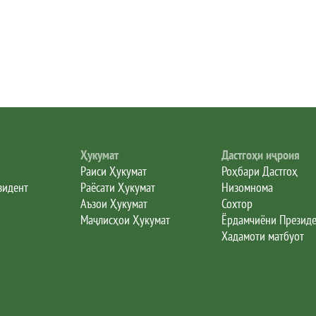
Ҳукумат
Дастгоҳи иҷроия
Раиси Ҳукумат
Роҳбари Дастгоҳ
зидент
Раёсати Ҳукумат
Низомнома
Аъзои Ҳукумат
Сохтор
Маҷлисҳои Ҳукумат
Ёрдамчиёни Презид
Хадамоти матбуот