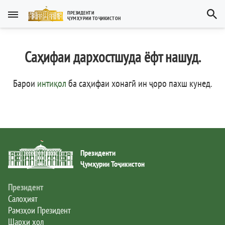
Тоҷикӣ
ПРЕЗИДЕНТИ
ҶУМҲУРИИ ТОҶИКИСТОН
Тоҷикӣ
Русский
Саҳифаи дархостшуда ёфт нашуд.
Тоҷикистон
English
العربية
Рамзҳои давлатӣ
Барои
интиқол
ба саҳифаи хонагӣ ин ҷоро пахш кунед
.
Пешвои миллат
Президент
Президенти
Ҳукумат
Ҷумҳурии Тоҷикистон
Дастгоҳи иҷроия
Президент
Салоҳият
Рамзҳои Президент
Нома ба Президент
Шарҳи ҳол