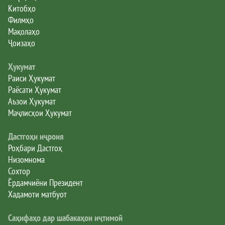
Китобҳо
Филмҳо
Мақолаҳо
Ҷоизаҳо
Ҳукумат
Раиси Ҳукумат
Раёсати Ҳукумат
Аъзои Ҳукумат
Маҷлисҳои Ҳукумат
Дастгоҳи иҷроия
Роҳбари Дастгоҳ
Низомнома
Сохтор
Ёрдамчиёни Президент
Хадамоти матбуот
Саҳифаҳо дар шабакаҳои иҷтимоӣ