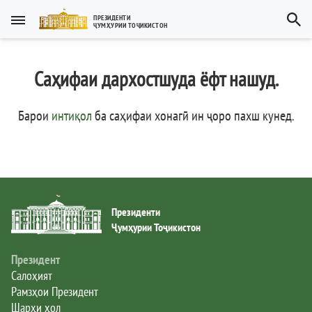
Тоҷикӣ
ПРЕЗИДЕНТИ
ҶУМҲУРИИ ТОҶИКИСТОН
Тоҷикӣ
Русский
Саҳифаи дархостшуда ёфт нашуд.
Тоҷикистон
English
العربية
Рамзҳои давлатӣ
Барои
интиқол
ба саҳифаи хонагӣ ин ҷоро пахш кунед
.
Пешвои миллат
Президент
Президенти
Ҳукумат
Ҷумҳурии Тоҷикистон
Дастгоҳи иҷроия
Президент
Салоҳият
Рамзҳои Президент
Нома ба Президент
Шарҳи ҳол