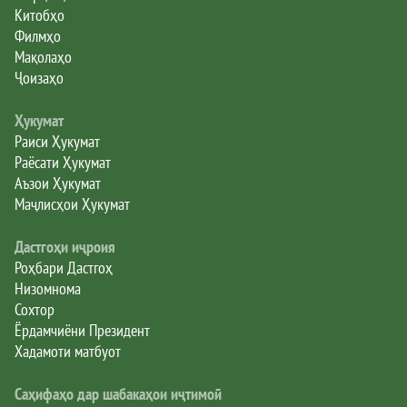
Китобҳо
Филмҳо
Мақолаҳо
Ҷоизаҳо
Ҳукумат
Раиси Ҳукумат
Раёсати Ҳукумат
Аъзои Ҳукумат
Маҷлисҳои Ҳукумат
Дастгоҳи иҷроия
Роҳбари Дастгоҳ
Низомнома
Сохтор
Ёрдамчиёни Президент
Хадамоти матбуот
Саҳифаҳо дар шабакаҳои иҷтимоӣ